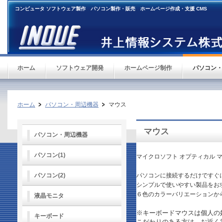
コンピュータ ソフトウェア製作 パソコン製作・販売 ホームページ作成・支援 CMS
ホーム
ソフトウェア開発
ホームページ制作
パソコン
ホーム
パソコン・周辺機器
マウス
マウス
パソコン・周辺機器
パソコン(1)
マイクロソフト オプティカル マウス Ba
パソコン(2)
パソコンに接続するだけですぐに
シンプルで使いやすい製品をお
６色のカラーバリエーションか
液晶モニタ
※キーボードマウスは個人の
キーボード
こだわりのある方は、お近く