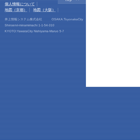
個人情報について
地図（京都）
地図（大阪）
井上情報システム株式会社 OSAKA:ToyonakaCity
Shinsenri-minamimachi 1-1-54-310
KYOTO:YawataCity Nishiyama-Maruo 5-7